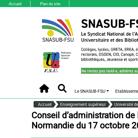
Accueil
Plan du site
Le SNASUB-FSU
Etablisseme
Accueil
Recherche
Accueil
Enseignement supérieur
Université d
Conseil d’administration de l’université de Caen -
Normandie du 17 octobre 