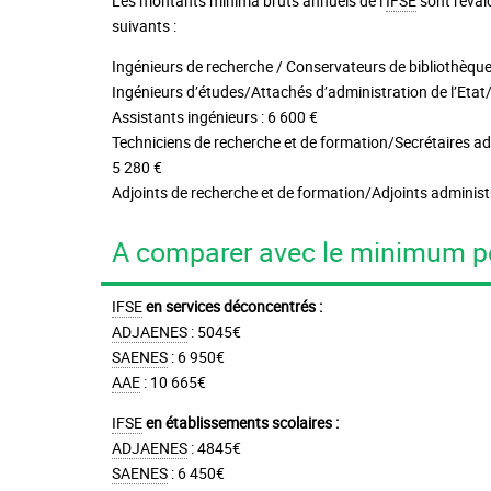
Les montants minima bruts annuels de l’
IFSE
sont reval
suivants :
Ingénieurs de recherche / Conservateurs de bibliothèque
Ingénieurs d’études/Attachés d’administration de l’Etat/
Assistants ingénieurs : 6 600 €
Techniciens de recherche et de formation/Secrétaires adm
5 280 €
Adjoints de recherche et de formation/Adjoints administ
A comparer avec le minimum p
IFSE
en services déconcentrés :
ADJAENES
: 5045€
SAENES
: 6 950€
AAE
: 10 665€
IFSE
en établissements scolaires :
ADJAENES
: 4845€
SAENES
: 6 450€