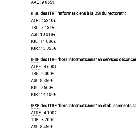
AAE
: 9 865€
IFSE
des ITRF "informaticiens à la DSI du rectorat" :
ATRF
: 6210€
TRF : 7 121€
ASI : 10 018€
IGE : 11 086€
IGR : 15 355€
IFSE
des ITRF "hors informaticiens" en services déconcen
ATRF
: 4 600€
TRF : 6 000€
ASI : 8 850€
IGE : 9 500€
IGR : 14 100€
IFSE
des ITRF "hors informaticiens" en établissements sc
ATRF
: 4 100€
TRF : 5 700€
ASI : 8 450€