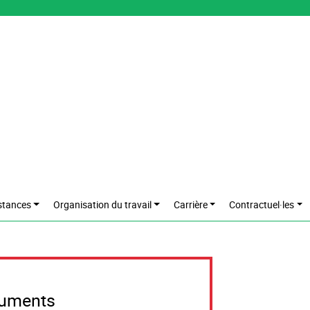
stances
Organisation du travail
Carrière
Contractuel·les
cuments