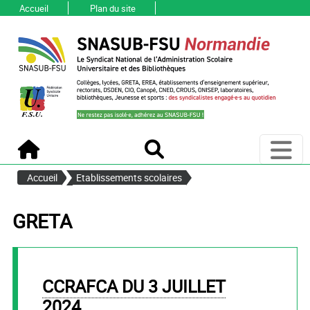
Accueil
Plan du site
Ouvri
Accueil
Recherche
Accueil
Etablissements scolaires
GRETA
CCRAFCA DU 3 JUILLET
2024