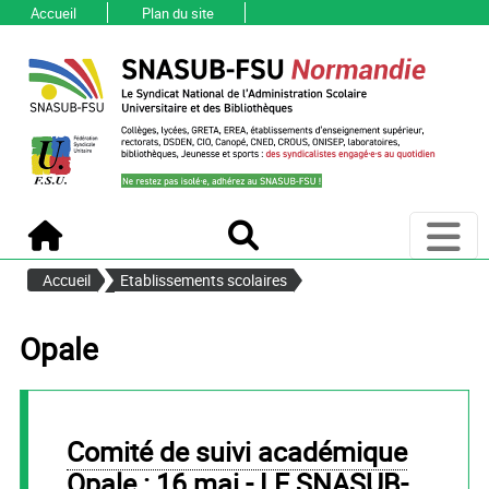
Accueil
Plan du site
Ouvri
Accueil
Recherche
Accueil
Etablissements scolaires
Opale
Comité de suivi académique
Opale : 16 mai - LE SNASUB-