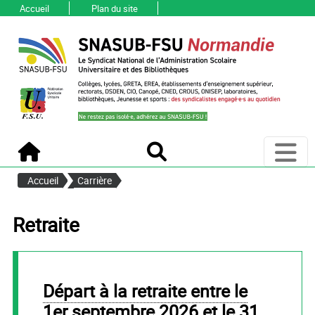
Accueil
Plan du site
Ouvri
Accueil
Recherche
Accueil
Carrière
Retraite
Départ à la retraite entre le
1er septembre 2026 et le 31