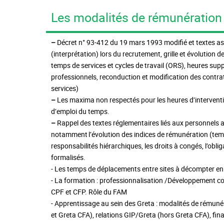
Les modalités de rémunération e
–
Décret n° 93-412 du 19 mars 1993 modifié et textes ass
(interprétation) lors du recrutement, grille et évolution 
temps de services et cycles de travail (ORS), heures sup
professionnels, reconduction et modification des contrat
services)
–
Les maxima non respectés pour les heures d’intervent
d’emploi du temps.
–
Rappel des textes réglementaires liés aux personnels ad
notamment l’évolution des indices de rémunération (tempo
responsabilités hiérarchiques, les droits à congés, l’obli
formalisés.
- Les temps de déplacements entre sites à décompter en t
- La formation : professionnalisation /Développement 
CPF et CFP. Rôle du FAM
- Apprentissage au sein des Greta : modalités de rémuné
et Greta CFA), relations GIP/Greta (hors Greta CFA), f