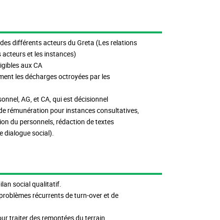
es différents acteurs du Greta (Les relations
s acteurs et les instances)
ligibles aux CA
ement les décharges octroyées par les
nel, AG, et CA, qui est décisionnel
 de rémunération pour instances consultatives,
on du personnels, rédaction de textes
le dialogue social).
an social qualitatif.
 problèmes récurrents de turn-over et de
pour traiter des remontées du terrain