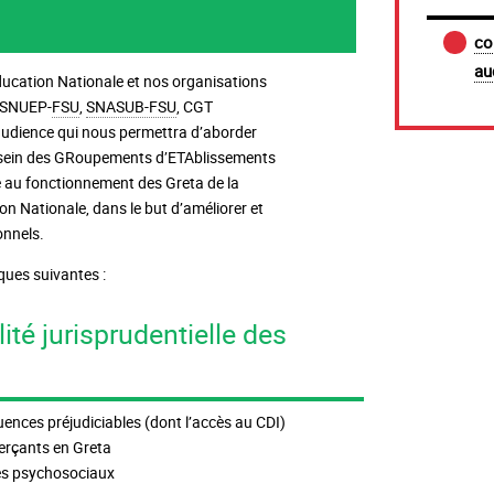
co
au
Education Nationale et nos organisations
 SNUEP-
FSU
,
SNASUB-FSU
, CGT
udience qui nous permettra d’aborder
u sein des GRoupements d’ETAblissements
lié au fonctionnement des Greta de la
on Nationale, dans le but d’améliorer et
onnels.
ques suivantes :
nces préjudiciables (dont l’accès au CDI)
erçants en Greta
ues psychosociaux