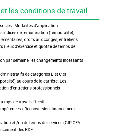
t les conditions de travail
ociés : Modalités d‘application
des indices de rémunération (temporalité),
plémentaires, droits aux congés, entretiens
s (lieux d’exercice et quotité de temps de
ion par semaine, les changements incessants
ministratifs de catégories B et C et
ralité) au cours de la carrière. Les
gation d’entretiens professionnels
emps de travail effectif
compétences / Reconversion, financement
ration et /ou de temps de services (GIP CFA
inancement des BDE