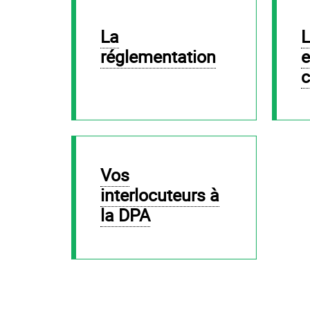
La
Le SNASUB-FSU
réglementation
e
c
Vos
interlocuteurs à
la DPA