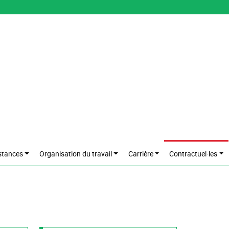
stances
Organisation du travail
Carrière
Contractuel·les