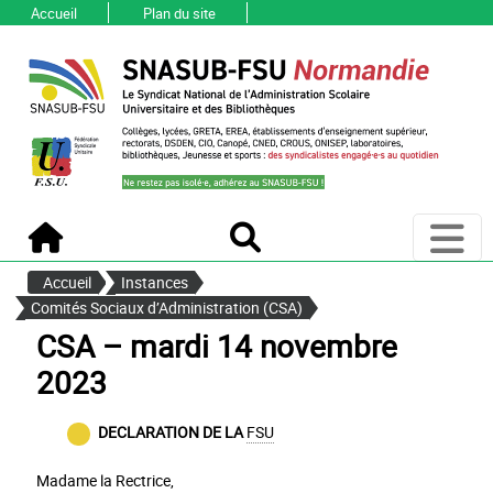
Accueil
Plan du site
Ouvri
Accueil
Recherche
Accueil
Instances
Comités Sociaux d’Administration (CSA)
CSA – mardi 14 novembre
2023
DECLARATION DE LA
FSU
Madame la Rectrice,