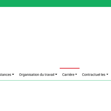
stances
Organisation du travail
Carrière
Contractuel·les