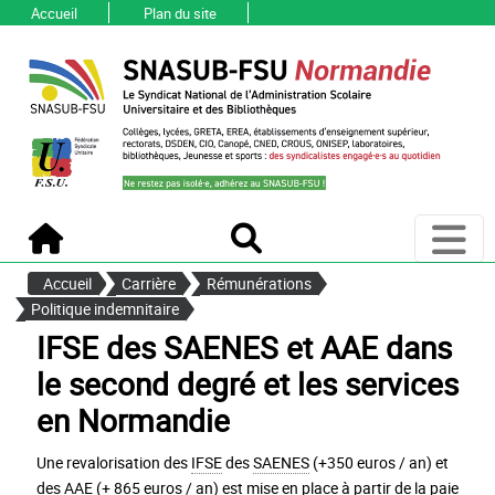
Accueil
Plan du site
Ouvri
Accueil
Recherche
Accueil
Carrière
Rémunérations
Politique indemnitaire
IFSE des SAENES et AAE dans
le second degré et les services
en Normandie
Une revalorisation des
IFSE
des
SAENES
(+350 euros / an) et
des
AAE
(+ 865 euros / an) est mise en place à partir de la paie