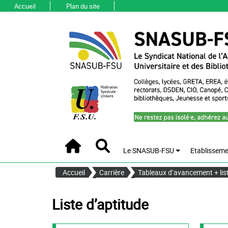
Accueil
Plan du site
Le SNASUB-FSU
Etablisseme
Accueil
Recherche
Accueil
Carrière
Tableaux d’avancement + list
Liste d’aptitude