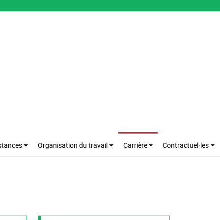
stances
Organisation du travail
Carrière
Contractuel·les